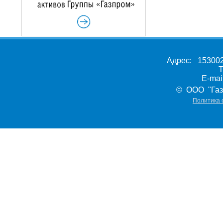
Адрес: 153002,
Т
E-ma
© ООО "Газ
Политика 