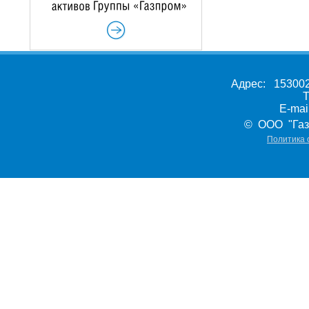
Адрес: 153002,
Т
E-ma
© ООО "Газ
Политика 