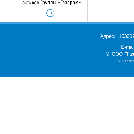
Адрес: 153002,
Т
E-ma
© ООО "Газ
Политика 