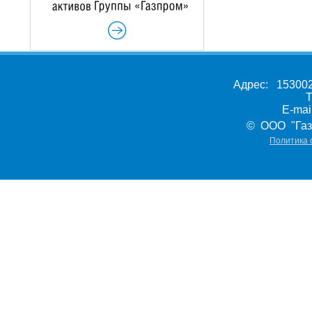
Адрес: 153002,
Т
E-ma
© ООО "Газ
Политика 