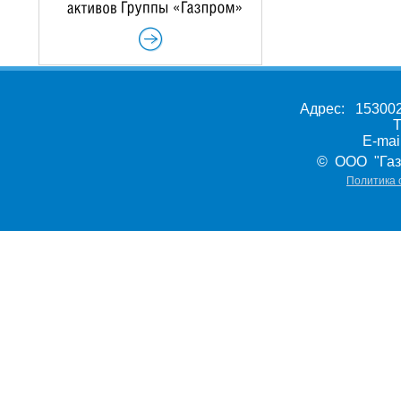
Адрес: 153002,
Т
E-ma
© ООО "Газ
Политика 