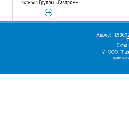
Адрес: 153002,
Т
E-ma
© ООО "Газ
Политика 