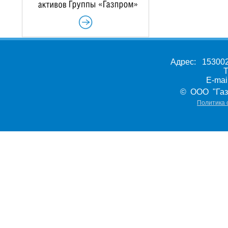
Адрес: 153002,
Т
E-ma
© ООО "Газ
Политика 