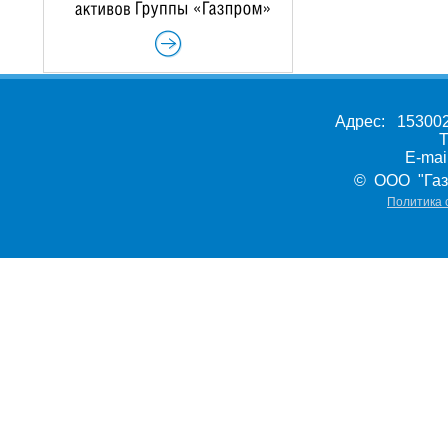
Адрес: 153002,
Т
E-ma
© ООО "Газ
Политика 