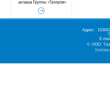
Адрес: 153002,
Т
E-ma
© ООО "Газ
Политика 