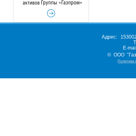
Адрес: 153002,
Т
E-ma
© ООО "Газ
Политика 