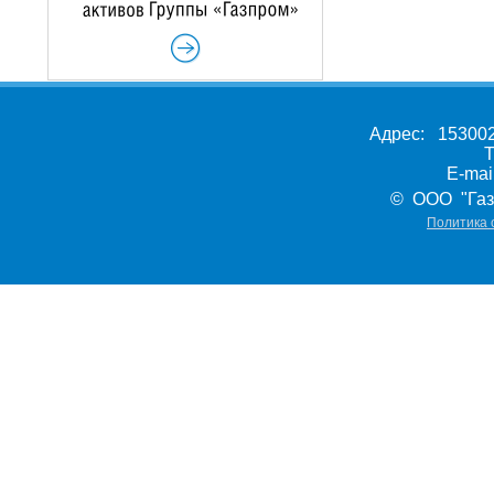
Адрес: 153002,
Т
E-ma
© ООО "Газ
Политика 