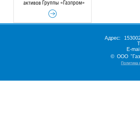
Адрес: 153002,
Т
E-ma
© ООО "Газ
Политика 