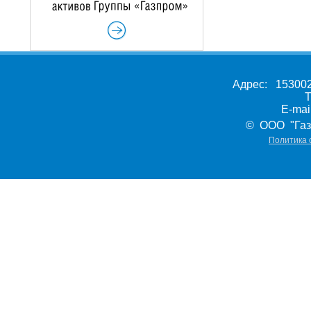
Адрес: 153002,
Т
E-ma
© ООО "Газ
Политика 