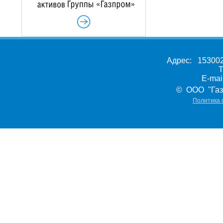
Адрес: 153002,
Т
E-ma
© ООО "Газ
Политика 