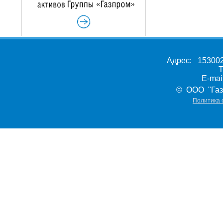
Адрес: 153002,
Т
E-ma
© ООО "Газ
Политика 