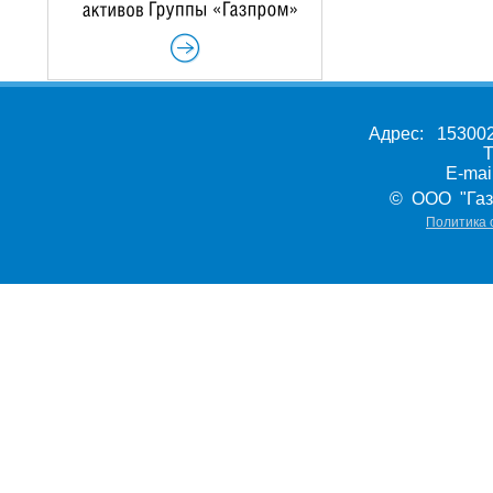
Адрес: 153002,
Т
E-ma
© ООО "Газ
Политика 