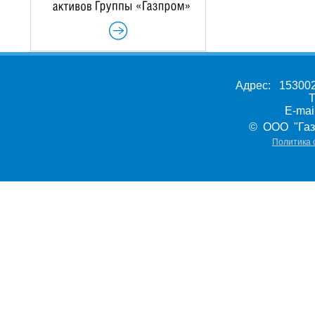
Адрес: 153002,
Т
E-ma
© ООО "Газ
Политика 