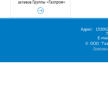
Адрес: 153002,
Т
E-ma
© ООО "Газ
Политика 