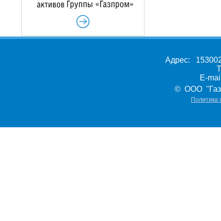
Адрес: 153002,
Т
E-ma
© ООО "Газ
Политика 