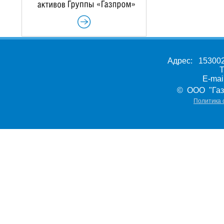
Адрес: 153002,
Т
E-ma
© ООО "Газ
Политика 