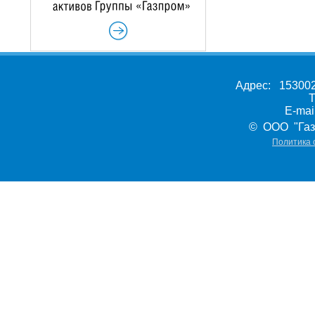
Адрес: 153002,
Т
E-ma
© ООО "Газ
Политика 