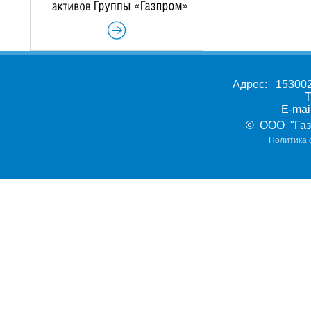
Адрес: 153002,
Т
E-ma
© ООО "Газ
Политика 