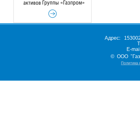
Адрес: 153002,
Т
E-ma
© ООО "Газ
Политика 