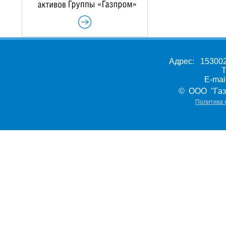
Адрес: 153002,
Т
E-ma
© ООО "Газ
Политика 