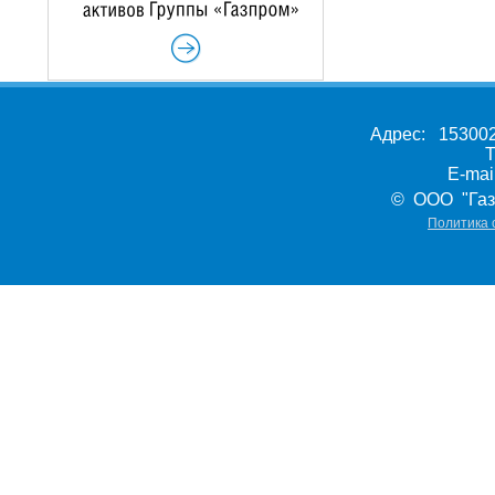
Адрес: 153002,
Т
E-ma
© ООО "Газ
Политика 