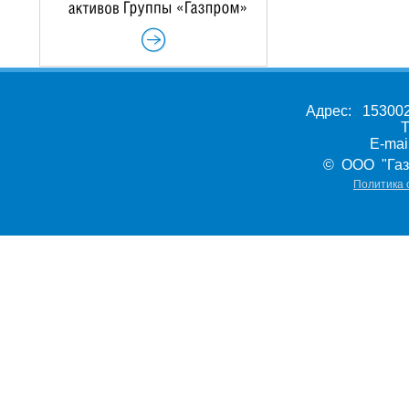
Адрес: 153002,
Т
E-ma
© ООО "Газ
Политика 