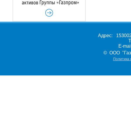
Адрес: 153002,
Т
E-ma
© ООО "Газ
Политика 