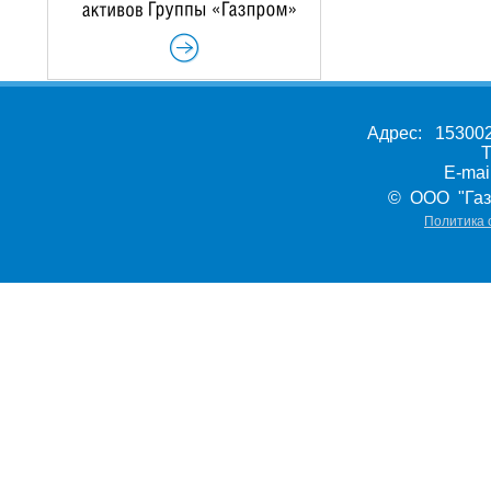
Адрес: 153002,
Т
E-ma
© ООО "Газ
Политика 