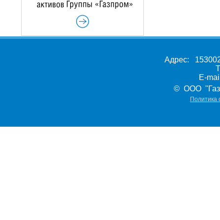
Адрес: 153002,
Т
E-ma
© ООО "Газ
Политика 