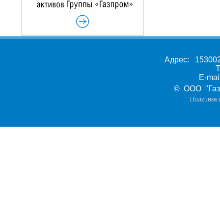
Адрес: 153002,
Т
E-ma
© ООО "Газ
Политика 