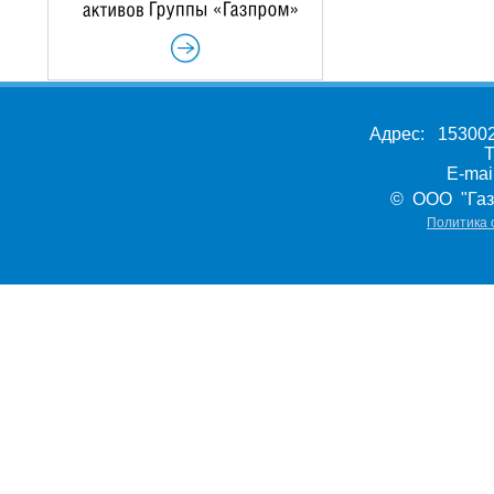
Адрес: 153002,
Т
E-ma
© ООО "Газ
Политика 