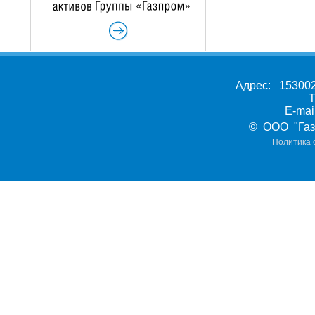
Адрес: 153002,
Т
E-ma
© ООО "Газ
Политика 