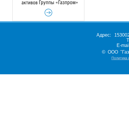
Адрес: 153002,
Т
E-ma
© ООО "Газ
Политика 