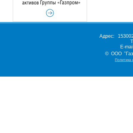
Адрес: 153002,
Т
E-ma
© ООО "Газ
Политика 