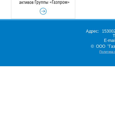
Адрес: 153002,
Т
E-ma
© ООО "Газ
Политика 