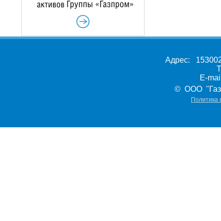
Адрес: 153002,
Т
E-ma
© ООО "Газ
Политика 