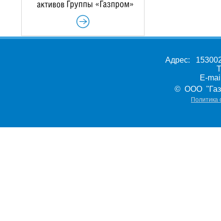
Адрес: 153002,
Т
E-ma
© ООО "Газ
Политика 