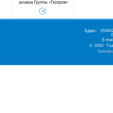
Адрес: 153002,
Т
E-ma
© ООО "Газ
Политика 